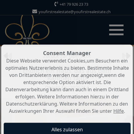
+41 79 926 23 73
youfirstrealestate@youfirstrealestate.ch
Objekt 6 von 12
Consent Manager
Zurück zur Übersicht
Diese Webseite verwendet Cookies,um Besuchern ein
optimales Nutzererlebnis zu bieten. Bestimmte Inhalte
Endlich ein Haus, das aus dem
von Drittanbietern werden nur angezeigt,wenn die
Rahmen fällt!
entsprechende Option aktiviert ist. Die
Objekt-Nr.: 2025314
Datenverarbeitung kann dann auch in einem Drittland
erfolgen. Weitere Informationen hierzu in der
Datenschutzerklärung. Weitere Informationen zu den
Auswirkungen Ihrer Auswahl finden Sie unter
Hilfe
.