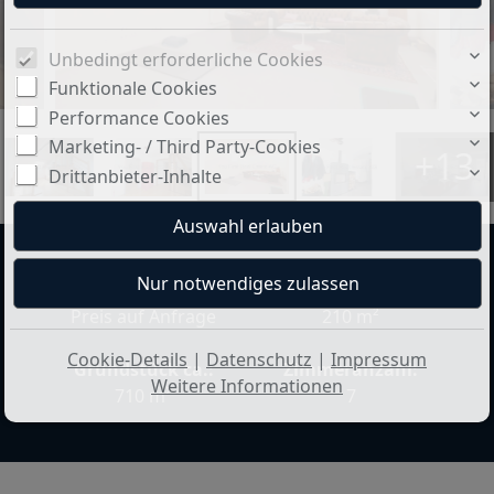
Unbedingt erforderliche Cookies
Funktionale Cookies
Performance Cookies
Marketing- / Third Party-Cookies
+13
Drittanbieter-Inhalte
Preis:
Wohnfläche ca.:
Preis auf Anfrage
210 m²
Cookie-Details
|
Datenschutz
|
Impressum
Grundstück ca.:
Zimmeranzahl:
Weitere Informationen
710 m²
7