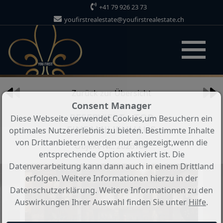
+41 79 926 23 73
youfirstrealestate@youfirstrealestate.ch
Objekt 6 von 11
Zurück zur Übersicht
Consent Manager
RESERVIERT - TOP
Diese Webseite verwendet Cookies,um Besuchern ein
EINFAMILIENHAUS
optimales Nutzererlebnis zu bieten. Bestimmte Inhalte
von Drittanbietern werden nur angezeigt,wenn die
Objekt-Nr.: 2026100
entsprechende Option aktiviert ist. Die
Datenverarbeitung kann dann auch in einem Drittland
erfolgen. Weitere Informationen hierzu in der
Datenschutzerklärung. Weitere Informationen zu den
Auswirkungen Ihrer Auswahl finden Sie unter
Hilfe
.