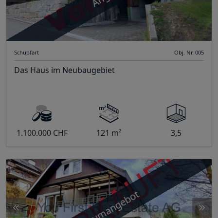
Schupfart
Obj. Nr. 005
Das Haus im Neubaugebiet
1.100.000 CHF
121 m²
3,5
Traumangebot