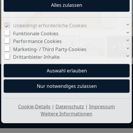
Unbedingt erforderliche Cookies
Funktionale Cookies
Performance Cookies
+15
Marketing- / Third Party-Cookies
Drittanbieter-Inhalte
Preis:
Wohnfläche ca.:
280.000 €
106 m²
Zimmeranzahl:
Cookie-Details
|
Datenschutz
|
Impressum
3,5
Weitere Informationen