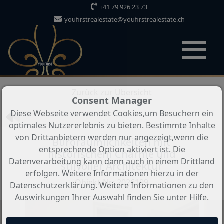
+41 79 926 23 73
youfirstrealestate@youfirstrealestate.ch
Objekt 5 von 5
Zurück zur Übersicht
Consent Manager
Diese Webseite verwendet Cookies,um Besuchern ein
optimales Nutzererlebnis zu bieten. Bestimmte Inhalte
von Drittanbietern werden nur angezeigt,wenn die
Büroräumlichkeiten mit
entsprechende Option aktiviert ist. Die
historischem Charme und
Datenverarbeitung kann dann auch in einem Drittland
stilvoller Architektur
erfolgen. Weitere Informationen hierzu in der
Objekt-Nr.: 2026199
Datenschutzerklärung. Weitere Informationen zu den
Auswirkungen Ihrer Auswahl finden Sie unter
Hilfe
.