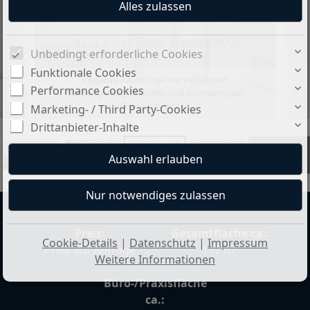
Unbedingt erforderliche Cookies
Funktionale Cookies
Elegante Raumfolge mit vielfältigen
Performance Cookies
Nutzungsmöglichkeiten und hochwertigen
Einbauschränken
Marketing- / Third Party-Cookies
Drittanbieter-Inhalte
+31
Preis:
Gesamtfläche ca.:
Cookie-Details
|
Datenschutz
|
Impressum
Preis auf Anfrage
177 m²
Weitere Informationen
Büro-/Praxisfläche
ca.: