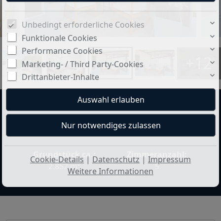
Unbedingt erforderliche Cookies
Funktionale Cookies
Performance Cookies
+12
Marketing- / Third Party-Cookies
Drittanbieter-Inhalte
Preis:
Wohnfläche ca.:
527.000 CHF
157 m²
Grundstück ca.:
Zimmeranzahl:
Cookie-Details
|
Datenschutz
|
Impressum
2.852 m²
5
Weitere Informationen