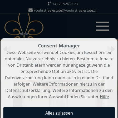
+41 79 926 23 73
youfirstrealestate@youfirstrealestate.ch
Objekt 11 von 12
Consent Manager
Zurück zur Übersicht
Diese Webseite verwendet Cookies,um Besuchern ein
optimales Nutzererlebnis zu bieten. Bestimmte Inhalte
Ideal für Pferdeliebhaber
von Drittanbietern werden nur angezeigt,wenn die
Objekt-Nr.: 2026306
entsprechende Option aktiviert ist. Die
Datenverarbeitung kann dann auch in einem Drittland
erfolgen. Weitere Informationen hierzu in der
Datenschutzerklärung. Weitere Informationen zu den
Auswirkungen Ihrer Auswahl finden Sie unter
Hilfe
.