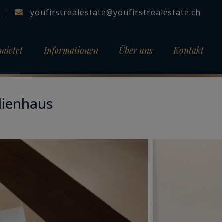
youfirstrealestate@youfirstrealestate.ch
mietet
Informationen
Über uns
Kontakt
lienhaus