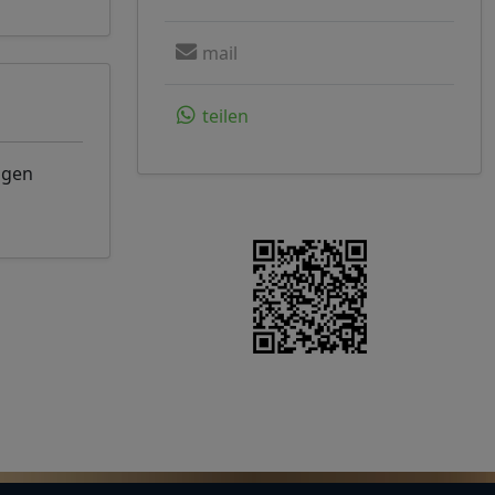
mail
teilen
ngen