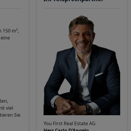
n 150 m²,
 eine
ßen,
t viel
tieren Sie
You First Real Estate AG
Herr Carlo D‘Angelo