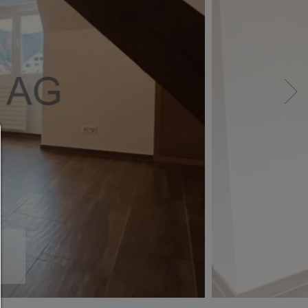
Consent Manager
HILFE
Um fortfahren zu können,müssen Sie eine Cook
Auswahl treffen. Nachfolgend erhalten Sie ein
Erläuterung der verschiedenen Optionen und ih
Bedeutung.
Alles zulassen:
Jedes Cookie wie z.B. Tracking- und Analytische-Co