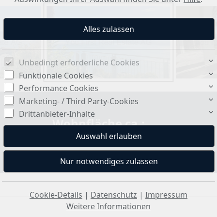
Unbedingt erforderliche Cookies
Funktionale Cookies
Performance Cookies
Marketing- / Third Party-Cookies
Drittanbieter-Inhalte
Wohnfläche ca.:
104 m²
Cookie-Details
|
Datenschutz
|
Impressum
Weitere Informationen