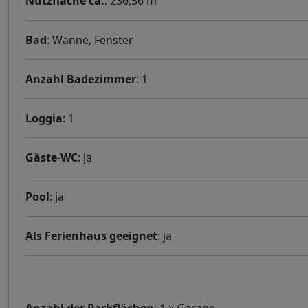
Nutzfläche ca.
: 236,56 m²
Bad
: Wanne, Fenster
Anzahl Badezimmer
: 1
Loggia
: 1
Gäste-WC
: ja
Pool
: ja
Als Ferienhaus geeignet
: ja