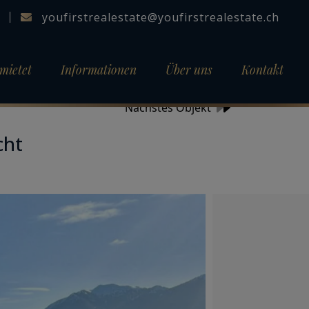
youfirstrealestate@youfirstrealestate.ch
mietet
Informationen
Über uns
Kontakt
Nächstes Objekt
cht