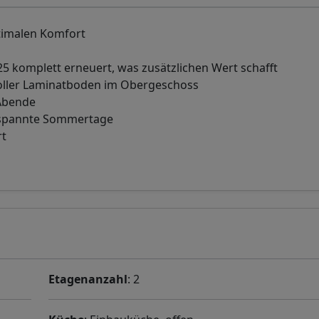
timalen Komfort
25 komplett erneuert, was zusätzlichen Wert schafft
voller Laminatboden im Obergeschoss
Abende
ntspannte Sommertage
rt
Etagenanzahl
: 2