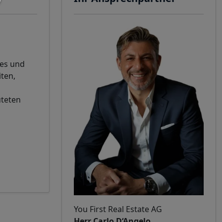
ses und
ten,
uteten
You First Real Estate AG
Herr Carlo D‘Angelo