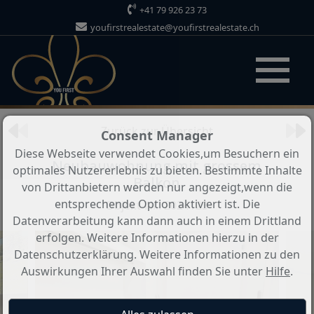
+41 79 926 23 73
youfirstrealestate@youfirstrealestate.ch
Objekt 27 von 45
Zurück zur Übersicht
Consent Manager
Diese Webseite verwendet Cookies,um Besuchern ein
Neubauwohnung mit grossem
optimales Nutzererlebnis zu bieten. Bestimmte Inhalte
Balkon
von Drittanbietern werden nur angezeigt,wenn die
entsprechende Option aktiviert ist. Die
Objekt-Nr.: 2024123
Datenverarbeitung kann dann auch in einem Drittland
erfolgen. Weitere Informationen hierzu in der
Datenschutzerklärung. Weitere Informationen zu den
Auswirkungen Ihrer Auswahl finden Sie unter
Hilfe
.