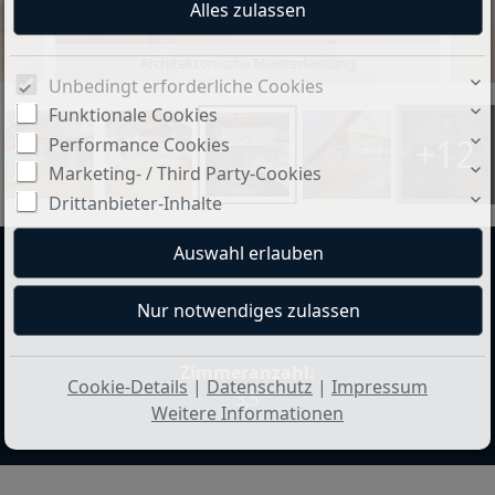
Architektonische Meisterleistung
Unbedingt erforderliche Cookies
Funktionale Cookies
+12
Performance Cookies
Marketing- / Third Party-Cookies
Drittanbieter-Inhalte
mtl. Kaltmiete:
Wohnfläche ca.:
3.200 CHF
117 m²
Zimmeranzahl:
Cookie-Details
|
Datenschutz
|
Impressum
3,5
Weitere Informationen