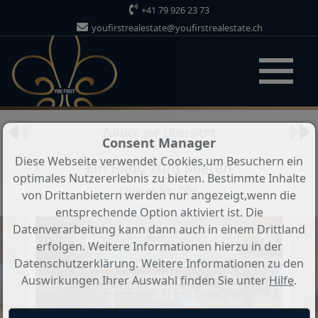
+41 79 926 23 73
youfirstrealestate@youfirstrealestate.ch
Objekt 2 von 45
Zurück zur Übersicht
Consent Manager
Diese Webseite verwendet Cookies,um Besuchern ein
Ein Bijou zum Mieten
optimales Nutzererlebnis zu bieten. Bestimmte Inhalte
Objekt-Nr.: 008
von Drittanbietern werden nur angezeigt,wenn die
entsprechende Option aktiviert ist. Die
Datenverarbeitung kann dann auch in einem Drittland
erfolgen. Weitere Informationen hierzu in der
Datenschutzerklärung. Weitere Informationen zu den
Auswirkungen Ihrer Auswahl finden Sie unter
Hilfe
.